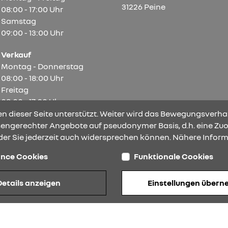
31226 Peine
08:00 - 17:00 Uhr
Samstag
09:00 - 13:00 Uhr
Verkauf
Montag - Donnerstag
08:00 - 18:00 Uhr
Freitag
08:00 - 17:30 Uhr
Samstag
n dieser Seite unterstützt. Weiter wird das Bewegungsverhal
09:00 - 13:00 Uhr
ssengerechter Angebote auf pseudonymer Basis, d.h. eine Zuo
der Sie jederzeit auch widersprechen können. Nähere Inform
nce Cookies
Funktionale Cookies
Barrierefreiheit
Impressum
© 2026 Renault
Details anzeigen
Einstellungen über